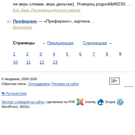
не верь словам, верь деньгам). Уговорец родной&#8230; …
В.И. Даль. Пословицы русского народа
Преферанс
— «Преферанс», картина …
90
Википедия
Страницы
←
Предыдущая
Следующая
→
1
2
3
4
5
6
7
8
9
10
11
12
13
© Академик, 2000-2026
18+
Обратная связь:
Техподдержка
,
Реклама на сайте
👣 Путешествия
Экспорт словарей на сайты
, сделанные на PHP,
Joomla,
Drupal,
WordPress, MODx.