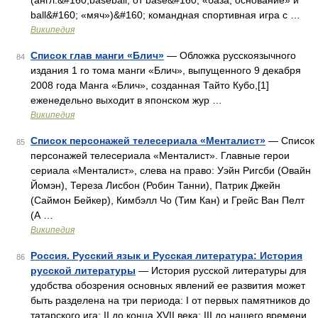
(англ.&#160;baseball, от base&#160; «база, основание» и
ball&#160; «мяч»)&#160; командная спортивная игра с …
Википедия
Список глав манги «Блич»
— Обложка русскоязычного
84
издания 1 го тома манги «Блич», выпущенного 9 декабря
2008 года Манга «Блич», созданная Тайто Кубо,[1]
еженедельно выходит в японском жур …
Википедия
Список персонажей телесериала «Менталист»
— Список
85
персонажей телесериала «Менталист». Главные герои
сериала «Менталист», слева на право: Уэйн Ригсби (Овайн
Йомэн), Тереза Лисбон (Робин Танни), Патрик Джейн
(Саймон Бейкер), Кимбэлл Чо (Тим Кан) и Грейс Ван Пелт
(А …
Википедия
Россия. Русский язык и Русская литература: История
86
русской литературы
— История русской литературы для
удобства обозрения основных явлений ее развития может
быть разделена на три периода: I от первых памятников до
татарского ига; II до конца XVII века; III до нашего времени.