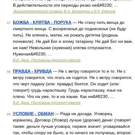
В действительности эти периоды резко не&#8230; …
Энциклопедический словарь Ф.А. Брокгауза и И.А. Ефрона
БОЖБА - КЛЯТВА - ПОРУКА
— Не стану пить винца до
87
смертного конца. С воскресенья до поднесенья (не буду
пить). Не клянись, матка, не рожать дитятка (родишь
поневоле). Не дай Бог и злому татарину. Не дай Бог ни вам,
ни нам! Невольная (нуженая) клятва отпускается.
Нуженая&#8230; …
В.И. Даль. Пословицы русского народа
ПРАВДА - КРИВДА
— Не с ветру говорится то и то. Не с
88
ветру говорится, что лгать не годится. Не с ветру говорится,
что черт ладану (или: правды) боится. Он ходит (или:
говорит) грудь нараспашку. Грудь нараспашку, язык на
плечо. Что на уме, то и на языке. Как ни&#8230; …
В.И. Даль. Пословицы русского народа
УСЛОВИЕ - ОБМАН
— Ряда не досада. Уговорец
89
кормилец. Договор (Уговор) лучше (дороже) денег (говорят
также: деньги лучше уговора; первое значит: уговаривайся
так, чтобы спору не было, а то ничего не получишь; второе: